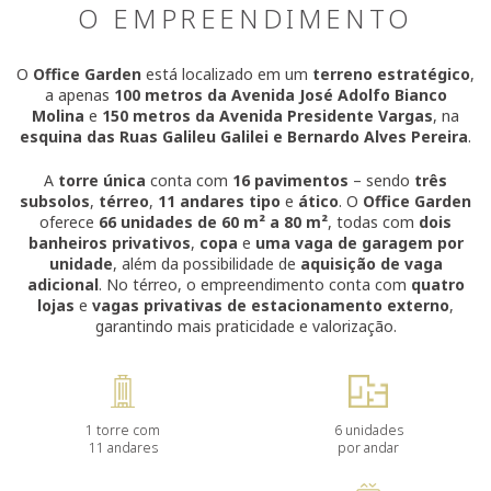
O EMPREENDIMENTO
O
Office Garden
está localizado em um
terreno estratégico
,
a apenas
100 metros da Avenida José Adolfo Bianco
Molina
e
150 metros da Avenida Presidente Vargas
, na
esquina das Ruas Galileu Galilei e Bernardo Alves Pereira
.
A
torre única
conta com
16 pavimentos
– sendo
três
subsolos
,
térreo
,
11 andares tipo
e
ático
. O
Office Garden
oferece
66 unidades de 60 m² a 80 m²
, todas com
dois
banheiros privativos
,
copa
e
uma vaga de garagem por
unidade
, além da possibilidade de
aquisição de vaga
adicional
. No térreo, o empreendimento conta com
quatro
lojas
e
vagas privativas de estacionamento externo
,
garantindo mais praticidade e valorização.
1 torre com
6 unidades
11 andares
por andar