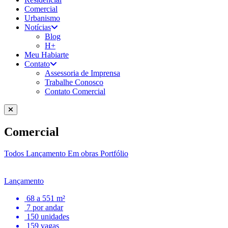
Comercial
Urbanismo
Notícias
Blog
H+
Meu Habiarte
Contato
Assessoria de Imprensa
Trabalhe Conosco
Contato Comercial
Comercial
Todos
Lançamento
Em obras
Portfólio
Lançamento
68 a 551 m²
7 por andar
150 unidades
159 vagas