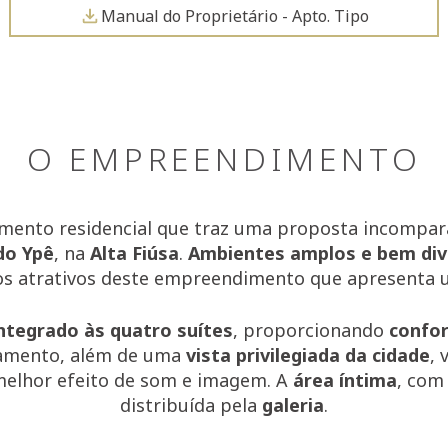
Manual do Proprietário - Apto. Tipo
O EMPREENDIMENTO
ento residencial que traz uma proposta incompar
do Ypê
, na
Alta Fiúsa
.
Ambientes amplos e bem div
s atrativos deste empreendimento que apresenta um
integrado às quatro suítes
, proporcionando
confor
amento, além de uma
vista privilegiada da cidade
, 
melhor efeito de som e imagem. A
área íntima
, com 
distribuída pela
galeria
.