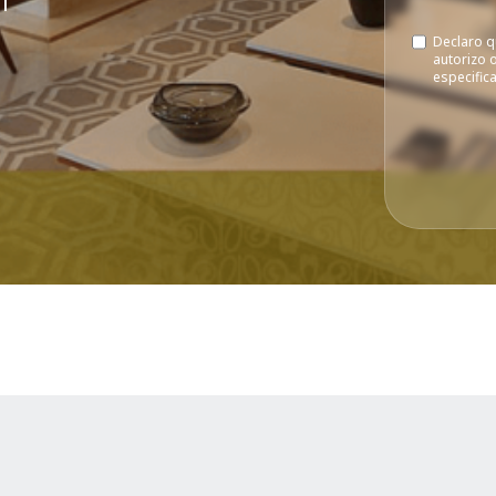
Declaro q
autorizo 
especific