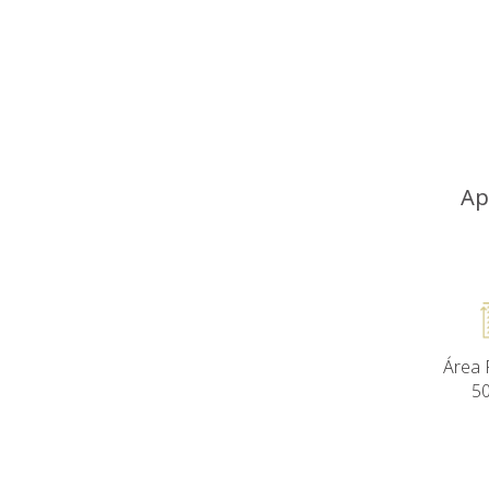
Ap
Área P
5