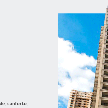
ade
,
conforto
,