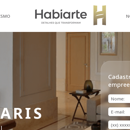
Home
ISMO
N
Cadastr
empree
Nome*
PARIS
E-mail*
Telefone*
l