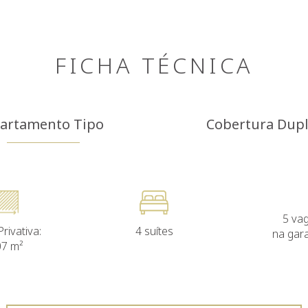
FICHA TÉCNICA
artamento Tipo
Cobertura Dup
5 va
rivativa:
4 suítes
na gar
07 m²