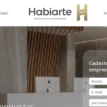
Home
ISMO
N
Cadastr
empree
Nome*
E-mail*
Telefone*
conquistas