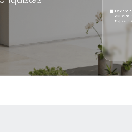
Declaro q
autorizo 
especific