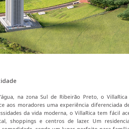
cidade
’água, na zona Sul de Ribeirão Preto, o VillaRic
ece aos moradores uma experiência diferenciada de
ssidades da vida moderna, o VillaRica tem fácil ac
al, shoppings e centros de lazer. Um residenci
 e comodidade, sendo um lugar perfeito para famíli