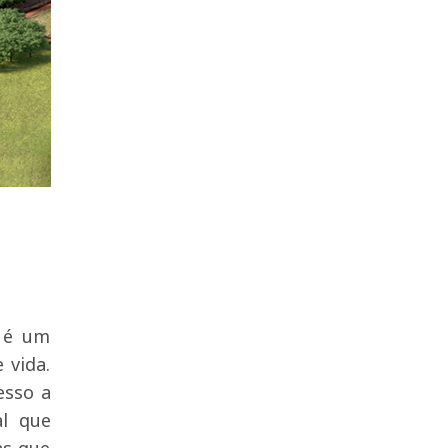
a é um
 vida.
esso a
al que
as que