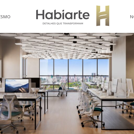
Home
ISMO
N