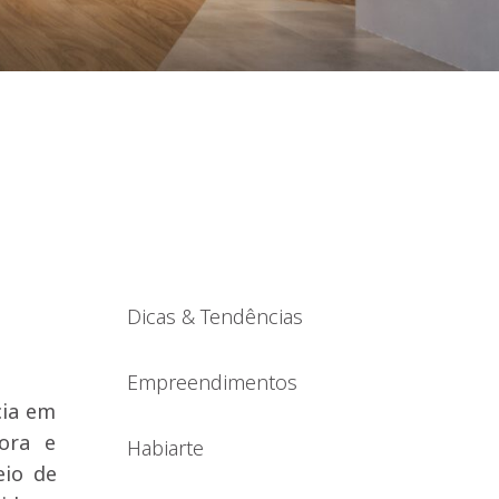
Dicas & Tendências
Empreendimentos
cia em
ora e
Habiarte
eio de