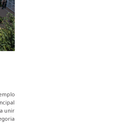
xemplo
ncipal
a unir
egoria