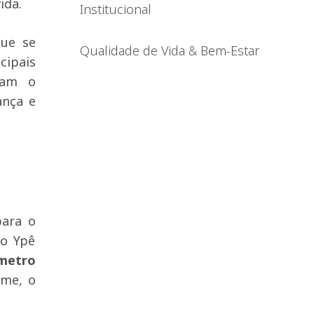
ida.
Institucional
que se
Qualidade de Vida & Bem-Estar
cipais
sam o
ança e
para o
do Ypê
metro
ame, o