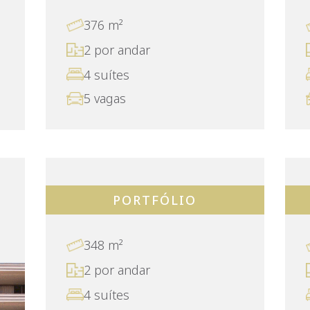
376 m²
2 por andar
4 suítes
5 vagas
PORTFÓLIO
348 m²
2 por andar
4 suítes