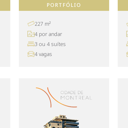
PORTFÓLIO
227 m²
4 por andar
3 ou 4 suítes
4 vagas