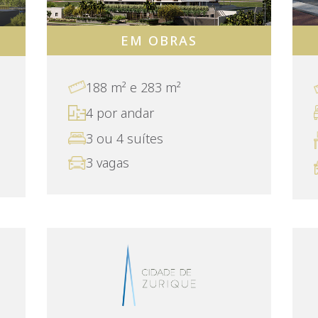
EM OBRAS
188 m² e 283 m²
4 por andar
3 ou 4 suítes
3 vagas