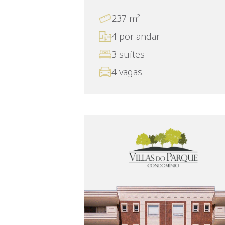
237 m²
4 por andar
3 suítes
4 vagas