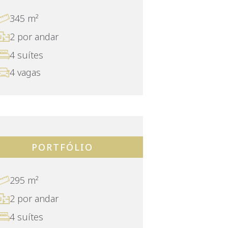
345 m²
2 por andar
4 suítes
4 vagas
PORTFÓLIO
295 m²
2 por andar
4 suítes