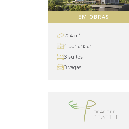
EM OBRAS
204 m²
4 por andar
3 suítes
3 vagas