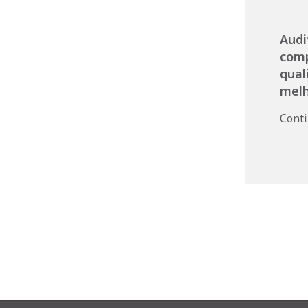
Audi
com
qual
melh
Cont