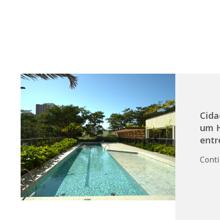
Cida
um H
entr
Cont