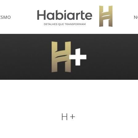
Home
ISMO
N
H+