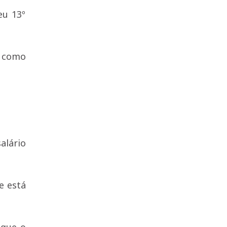
eu 13º
, como
alário
e está