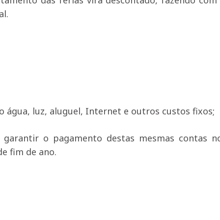
tamento das férias virá descontado, fazendo com
l.
água, luz, aluguel, Internet e outros custos fixos;
ara garantir o pagamento destas mesmas contas 
de fim de ano.