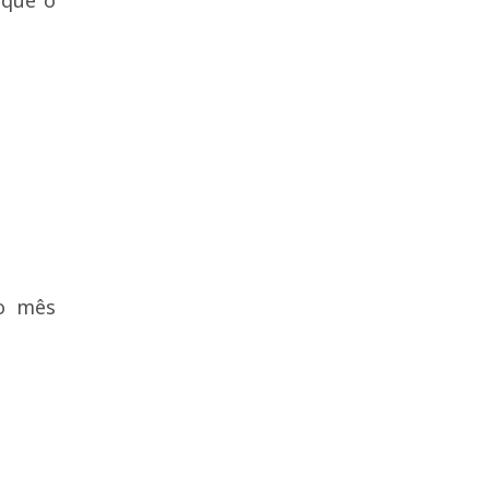
 que o
no mês