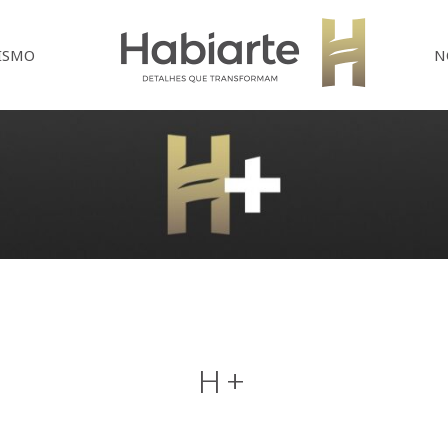
Home
ISMO
N
H+