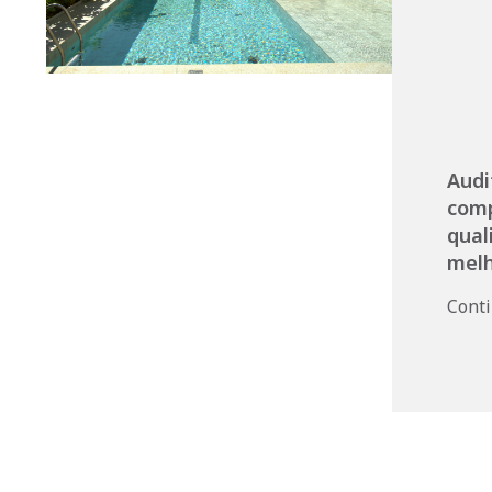
Audi
com
qual
melh
Cont