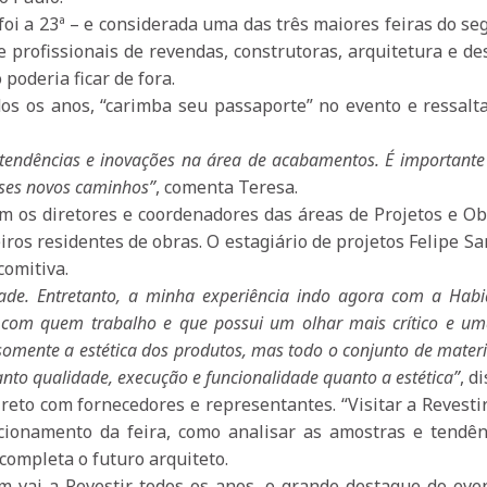
 foi a 23ª – e considerada uma das três maiores feiras do s
profissionais de revendas, construtoras, arquitetura e de
 poderia ficar de fora.
dos os anos, “carimba seu passaporte” no evento e ressalt
r tendências e inovações na área de acabamentos. É importante
sses novos caminhos”
, comenta Teresa.
m os diretores e coordenadores das áreas de Projetos e Ob
ros residentes de obras. O estagiário de projetos Felipe Sa
comitiva.
ade. Entretanto, a minha experiência indo agora com a Habia
pe com quem trabalho e que possui um olhar mais crítico e um
somente a estética dos produtos, mas todo o conjunto de materi
nto qualidade, execução e funcionalidade quanto a estética”
, di
eto com fornecedores e representantes. “Visitar a Revesti
cionamento da feira, como analisar as amostras e tendên
completa o futuro arquiteto.
m vai a Revestir todos os anos, o grande destaque do eve