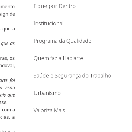
Fique por Dentro
egmento
sign de
Institucional
a que a
Programa da Qualidade
 que as
Quem faz a Habiarte
ras, os
ndoval,
Saúde e Segurança do Trabalho
rte foi
a visão
Urbanismo
ais que
sse.
r com a
Valoriza Mais
cias, a
nto é a