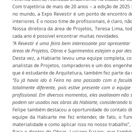
Com trajetória de mais de 20 anos – a edição de 2025
no mundo, a Expo Revestir é um ponto de encontro de 
interiores. E o nosso time de profissionais, é claro, não
Nossa diretora da área de Projetos, Teresa Lima, to
cada ano é possível encontrar muitas novidades.
“A Revestir é uma feira bem interessante por apresenta
áreas de Projetos, Obras e Suprimentos estejam a par de
Desta vez, a Habiarte levou uma equipe completa, co
analistas de Projetos, compradores e um dos engenhei
que é estudante de Arquitetura, também fez parte da 
“Eu já havia ido à Feira no ano passado com a faculd
totalmente diferente, pois estive presente com a equi
profissional. Em diversos momentos, eles avaliavam não 
podem ser usados nas obras da Habiarte, considerando ta
Felipe também destacou a oportunidade do contato dir
equipe da Habiarte me fez entender, de fato, o fun
materialidade e como aplicar isso no nosso trabalho”, 
Para o diretor de Obras, Luciano Fuzaro, que també