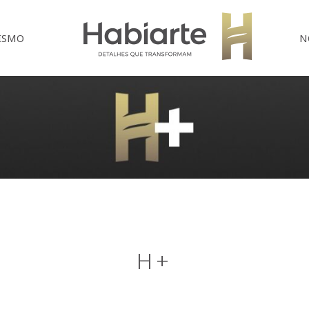
Home
ISMO
N
H+